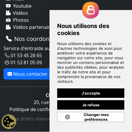
Youtube
Vidéos
Photos
Vidéos partenaires
Nos coordonnées
Service d'entraide aux membres du Club Décision DSI
01 53 45 28 65
01 53 81 05 09
Nous contacter
Club Décision DSI
20, rue Cambon - 75001 Paris
Politique de confidentialité
|
Charte d'engagement
Tous droits réservés © Club Décision DSI | HELPDSI
Formation.