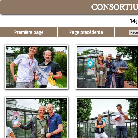
CONSORTIUM
14 
Première page
Page précédente